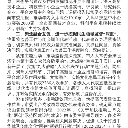
育、科创平台建设及作用发挥情况开展专题调研，深入高新
技术企业、科技型中小企业一线摸实情、求良策，研究解决
企业、平台发展中的突出问题，调研报告以常委会党组文件
向市委汇报，推动年内入库高企1010家，入库科技型中小企
业突破2000家，全市高新技术企业、科创平台规模持续壮
大，创新活力持续迸发。
二、聚焦融合互促，进一步挖掘民生领域监督“深度”。
注重将监督工作与闭会期间代表活动、代表建议办理紧密结
合，切实做到利用代表力量真找准问题、真抓住问题、真解
决问题，实现代表工作与监督工作深度融合、双向促进。
紧扣主题活动，推动监督走深走实。市人大常委会按照
济宁市第十四次党代会确定的“九大战略”重点工作安排，创
新开展了“实施‘九大战略’ 人大代表在行动”主题活动。两年
来，聚焦关键环节，开展了高新技术企业招引和培育、科创
平台建设及作用发挥、文旅融合、实施文化惠民工程等4个专
题活动，共有代表2786人次参加。各级人大代表直抵基层一
线，以代表小组为单位开展走访调研，查找问题，提出建
议，并对落实情况跟踪问效，有效拓展了监督深度。
紧扣领导领办，推动建议落地见效。为提高代表建议工
作质量，市委出台党政领导领办代表建议办法，确定重点建
议由党政领导领衔办理。2022年，《关于加快推动曲阜文
化“两创”示范区建设的建议》由市委主要领导领办，多次召
开协调会、推进会，推动相关问题解决，促进《关于打造中
华优秀传统文化“两创”新标杆行动计划（2022-2025年）》等