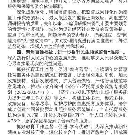
门座谈会，通报年度工作计划，征求各方面意见建议，有力
服务和保障常委会依法履职。
深化成果转化，增强监督实效。把监督成果转化作为衡
量工作实效的标尺，最大限度发挥监督正向效应。高度重视
调研报告的质量，去年以来，5篇调研报告得到市委主要领导
的肯定性批复批转，转化为促进经济社会发展的政策举措。
重点盯住审议意见、问题清单的交办督办、持续跟踪，变“问
题清单”为“整改清单”，并对办理情况进行满意度测评，补强
监督链条，增强人大监督的刚性和权威。
四、聚焦百姓福祉，进一步提升民生领域监督“温度” 。
深入践行以人民为中心的发展思想，推动解决人民群众最关
心最直接最现实的利益问题。
抓好托育工作监督，促进“幼有善育”。连续两年对普惠
托育服务体系建设情况进行监督，提出强化规划引领、加大
政策扶持、创新发展模式、扩大普惠供给、严格管理规范等
意见建议，推动市政府编制《济宁市区托育服务设施专项规
划（2022-2035年）》、《济宁市3岁以下婴幼儿照护服务能
力提升三年工作方案》等文件，构建主体多元、形式多样、
政策完备、应享尽享、应护尽护的普惠托育服务体系。济宁
成功创建全国首批婴幼儿照护服务示范城市，全市托育服务
机构达到787家，托位总数突破4万个，千人口托位数达到
4.78个，更多家庭享受到了普惠托育服务。
抓好教育工作监督，促进“学有优教”。为深入推动职业
院校专业对接产业，深化校企合作，推进产教融合，组成课