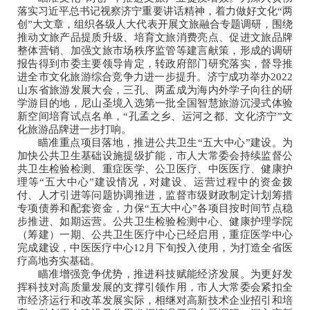
落实习近平总书记视察济宁重要讲话精神，着力做好文化“两
创”大文章，组织各级人大代表开展文旅融合专题调研，围绕
推动文旅产品提质升级、培育文旅消费亮点、促进文旅品牌
整体营销、加强文旅市场秩序监管等建言献策，形成的调研
报告得到市委主要领导肯定，转政府部门研究落实，督导推
进全市文化旅游综合竞争力进一步提升。济宁成功举办2022
山东省旅游发展大会，三孔、两孟成为海内外学子向往的研
学游目的地，尼山圣境入选第一批全国智慧旅游沉浸式体验
新空间培育试点名单，“孔孟之乡、运河之都、文化济宁”文
化旅游品牌进一步打响。
瞄准重点项目落地，推进公共卫生“五大中心”建设。为
加快公共卫生基础设施提级扩能，市人大常委会持续监督公
共卫生检验检测、重症医学、公卫医疗、中医医疗、健康护
理等“五大中心”建设情况，对建设、运营过程中的资金拨
付、人才引进等问题协调推进，监督市级财政制定计划筹措
专项债券和配套资金，力保“五大中心”各项目按时间节点稳
步推进、如期运营。公共卫生检验检测中心、健康护理学院
（筹建）一期、公共卫生医疗中心已经启用，重症医学中心
完成建设，中医医疗中心12月下旬投入使用，为打造全省医
疗高地夯实基础。
瞄准增强竞争优势，推进科技赋能经济发展。为更好发
挥科技对高质量发展的支撑引领作用，市人大常委会紧扣全
市经济运行和改革发展实际，相继对高新技术企业招引和培