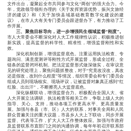
文件出台，凝聚起全市共同参与文化“两创”的强大合力。今
年，党政领导领衔办理的《关于发挥资源优势，振兴文旅经
济的建议》和《关于加快县域基础教育数字化建设的建
议》，在市人大有关专门委员会跟进督办下，有力推动了工
作开展。
三、聚焦目标导向，进一步增强民生领域监督“刚度”。
市人大常委会不断深化对人大工作规律性认识，积极推进创
新实践，提高监督的科学性、精准性，增强监督刚性和实
效。
深化机制创新，增强监督底色。注重运用执法检查、专
题询问、满意度测评等刚性方式开展监督，形成全过程、全
链条的监督闭环机制。把法定监督形式做深做实，在审议意
见的研究处理上，聚焦问题抓整改，对于“究竟改没改，真改
还是假改，改到什么程度”等情况，组织常委会和专门委员会
组成人员到现场核实、现场评议，让被监督对象真正感到“红
红脸、出出汗”，不断擦亮人大监督底色。
深化纵横联动，增强监督合力。积极配合全国人大、省
人大开展立法调研、执法检查等相关工作，争取上级人大的
指导、关心、支持，推动各项工作更高水平、更高质量发
展。加强与各县（市、区）人大的联系，对事关全局和人民
群众普遍关注的重大议题，市县乡人大上下联动，同步开展
监督、代表等工作，扩大人大工作整体效应。加强与市政府
及监督联系市直部门之间的沟通协调，每年年初召开联系部