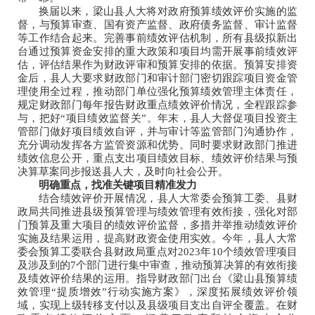
换届以来，梁山县人大将对政府预算绩效评价实施的监
督，与预算审查、国有资产监督、政府债务监督、审计监督
等工作结合起来。完善事前绩效评估机制，所有县级拟新出
台通过预算资金安排的重大政策和项目均需开展事前绩效评
估，评估结果作为财政评审和预算安排的依据。预算安排资
金后，县人大要求财政部门和审计部门密切跟踪项目资金管
理使用全过程，推动部门单位强化预算绩效管理主体责任，
规定财政部门每年报告财政重点绩效评价情况，全程跟踪参
与，把好“项目绩效监督关”。年末，县人大督促项目投资主
管部门做好项目绩效自评，并与审计等监管部门沟通协作，
充分调动发挥各方监管资源和优势。同时要求财政部门推进
绩效信息公开，重点支出项目绩效目标、绩效评价结果与预
决算草案同步报送县人大，及时向社会公开。
明确重点，找准关键项目精准发力
结合绩效评价开展情况，县人大常委会预算工委、县财
政局共同推进县级预算管理与绩效管理有效衔接，强化对部
门预算及重大项目的绩效评价监督，多措并举推动绩效评价
实施及结果运用，提高财政资金使用实效。今年，县人大常
委会预算工委联合县财政局重点对2023年10个绩效管理项目
及涉及到的7个部门进行集中审查，推动预算决算的有效衔接
及绩效评价结果的运用。指导财政部门出台《梁山县预算绩
效管理“提质增效”行动实施方案》，深度拓展绩效评价领
域，实现上级转移支付以及县级项目支出自评全覆盖。在财