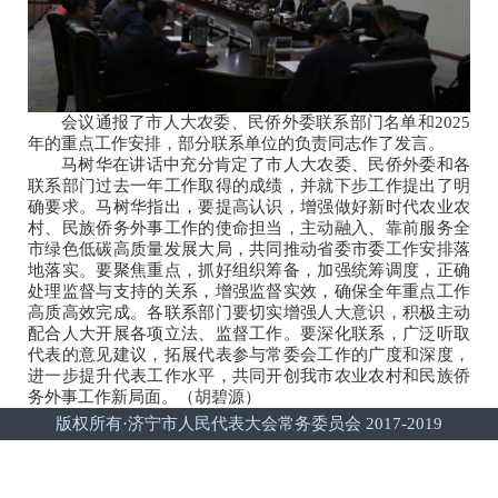
会议通报了市人大农委、民侨外委联系部门名单和2025
年的重点工作安排，部分联系单位的负责同志作了发言。
马树华在讲话中充分肯定了市人大农委、民侨外委和各
联系部门过去一年工作取得的成绩，并就下步工作提出了明
确要求。马树华指出，要提高认识，增强做好新时代农业农
村、民族侨务外事工作的使命担当，主动融入、靠前服务全
市绿色低碳高质量发展大局，共同推动省委市委工作安排落
地落实。要聚焦重点，抓好组织筹备，加强统筹调度，正确
处理监督与支持的关系，增强监督实效，确保全年重点工作
高质高效完成。各联系部门要切实增强人大意识，积极主动
配合人大开展各项立法、监督工作。要深化联系，广泛听取
代表的意见建议，拓展代表参与常委会工作的广度和深度，
进一步提升代表工作水平，共同开创我市农业农村和民族侨
务外事工作新局面。（胡碧源）
版权所有·济宁市人民代表大会常务委员会 2017-2019