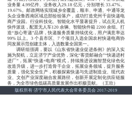
业务量 4.99亿件、业务收入29.18 亿元，分别增长 33.47%、
19.67%。邮政网络实现城乡全覆盖，顺丰、申通、中通等龙
头企业鲁西南区域总部纷纷落户，成功打造兖州千亩快递电
商产业园。行业科技化、智能化水平显著提升，试点无人机
快件派送，配置无人车120 余辆、智能快件箱 2200 余组。打
造“放心寄递”品牌，快递服务质量持续优化，用户满意率达
99% 以上。3 个县市区、7 个项目入选全国农村快递电商协
同发展示范创建主体，入选数量全国第一。
调研组强调，要以《山东省快递业促进条例》的深入实
施为契机，立足济宁产业优势，深化“客货邮融合”“快递进村
进厂”，拓展“快递+电商”模式，持续推进设施智慧化绿色化
改造升级，进一步打造骨干企业，拓展业务领域，提升服务
质量，强化安全生产，积极探索快递与先进制造业、现代农
业、文创产业深度融合发展路径，创新开展定制化供应链服
务，为全市绿色低碳高质量发展作出积极贡献。（王欣）
版权所有·济宁市人民代表大会常务委员会 2017-2019