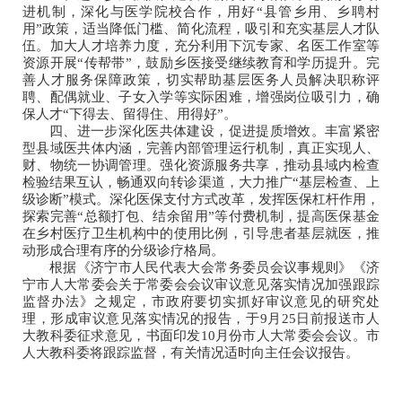
进机制，深化与医学院校合作，用好“县管乡用、乡聘村
用”政策，适当降低门槛、简化流程，吸引和充实基层人才队
伍。加大人才培养力度，充分利用下沉专家、名医工作室等
资源开展“传帮带”，鼓励乡医接受继续教育和学历提升。完
善人才服务保障政策，切实帮助基层医务人员解决职称评
聘、配偶就业、子女入学等实际困难，增强岗位吸引力，确
保人才“下得去、留得住、用得好”。
四、进一步深化医共体建设，促进提质增效。丰富紧密
型县域医共体内涵，完善内部管理运行机制，真正实现人、
财、物统一协调管理。强化资源服务共享，推动县域内检查
检验结果互认，畅通双向转诊渠道，大力推广“基层检查、上
级诊断”模式。深化医保支付方式改革，发挥医保杠杆作用，
探索完善“总额打包、结余留用”等付费机制，提高医保基金
在乡村医疗卫生机构中的使用比例，引导患者基层就医，推
动形成合理有序的分级诊疗格局。
根据《济宁市人民代表大会常务委员会议事规则》《济
宁市人大常委会关于常委会会议审议意见落实情况加强跟踪
监督办法》之规定，市政府要切实抓好审议意见的研究处
理，形成审议意见落实情况的报告，于9月25日前报送市人
大教科委征求意见，书面印发10月份市人大常委会会议。市
人大教科委将跟踪监督，有关情况适时向主任会议报告。