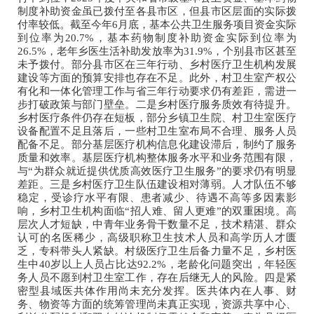
制度补助资金虽已拨付至各县市区，但县市区层面的实际拨
付率较低。截至今年6月底，基本公共卫生服务项目资金实际
到位率为20.7%，基本药物制度补助资金实际到位率为
26.5%，老年乡医生活补助发放率为31.9%，个别县市区甚至
未予拨付。部分县市区在三年行动、乡村医疗卫生机构发展
建设等方面的预算安排也存在不足。此外，村卫生室产权公
有化和一体化管理工作与省三年行动要求仍有差距，需进一
步打破政策与部门壁垒。二是乡村医疗服务质效有待提升。
乡村医疗条件仍存在短板，部分乡镇卫生院、村卫生室医疗
设备配置不足且落后，一些村卫生室布局不合理、服务人员
配备不足。部分基层医疗机构信息化建设滞后，制约了服务
质量和效率。基层医疗机构整体服务水平和业务范围有限，
与“为群众就近提供优质高效医疗卫生服务”的要求仍有明显
差距。三是乡村医疗卫生队伍建设相对薄弱。人才队伍不够
稳定，受诊疗水平有限、患者减少、待遇不高等多因素影
响，乡村卫生机构面临“招人难、留人更难”的双重困境。高
层次人才短缺，中青年业务骨干数量不足，技术精湛、群众
认可的名医稀少，高级职称卫生技术人员和高学历人才匮
乏，专科带头人紧缺。村级医疗卫生后备力量不足，乡村医
生中40岁以上人员占比达92.2%，老龄化问题突出，年轻医
务人员不愿到村卫生室工作，存在后继无人的风险。四是紧
密型县域医共体作用尚未充分发挥。医共体内在人事、财
务、物资等方面的统筹管理尚未真正实现，资源共享中心、