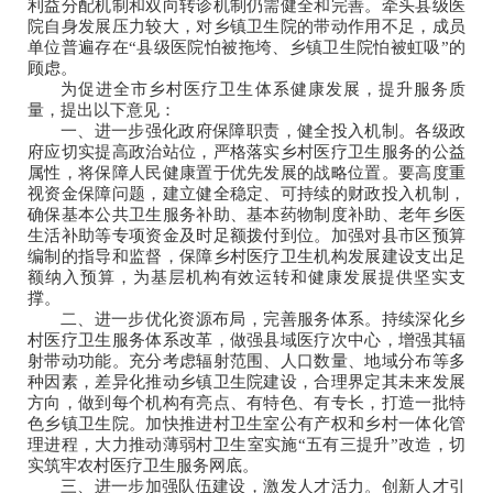
利益分配机制和双向转诊机制仍需健全和完善。牵头县级医
院自身发展压力较大，对乡镇卫生院的带动作用不足，成员
单位普遍存在“县级医院怕被拖垮、乡镇卫生院怕被虹吸”的
顾虑。
为促进全市乡村医疗卫生体系健康发展，提升服务质
量，提出以下意见：
一、进一步强化政府保障职责，健全投入机制。各级政
府应切实提高政治站位，严格落实乡村医疗卫生服务的公益
属性，将保障人民健康置于优先发展的战略位置。要高度重
视资金保障问题，建立健全稳定、可持续的财政投入机制，
确保基本公共卫生服务补助、基本药物制度补助、老年乡医
生活补助等专项资金及时足额拨付到位。加强对县市区预算
编制的指导和监督，保障乡村医疗卫生机构发展建设支出足
额纳入预算，为基层机构有效运转和健康发展提供坚实支
撑。
二、进一步优化资源布局，完善服务体系。持续深化乡
村医疗卫生服务体系改革，做强县域医疗次中心，增强其辐
射带动功能。充分考虑辐射范围、人口数量、地域分布等多
种因素，差异化推动乡镇卫生院建设，合理界定其未来发展
方向，做到每个机构有亮点、有特色、有专长，打造一批特
色乡镇卫生院。加快推进村卫生室公有产权和乡村一体化管
理进程，大力推动薄弱村卫生室实施“五有三提升”改造，切
实筑牢农村医疗卫生服务网底。
三、进一步加强队伍建设，激发人才活力。创新人才引